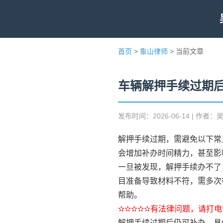
首页
>
象山律师
> 当前文章
车辆解押手续过期
发布时间：2026-06-14 | 作者：
解押手续过期，需避免以下常
会增加补办时间精力，甚至影
一旦被发现，解押手续办不了
目准备导致材料不符，需多次
帮助。
✫✫✫✫✫有法律问题，请打电话
解押手续过期后仍可补办，具