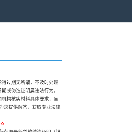
）
觉得过期无所谓，不及时处理
日期或伪造证明属违法行为，
向机构核实材料具体要求，盲
为您提供解答，获取专业法律
✫✫
行获取最新贷款结清证明（银