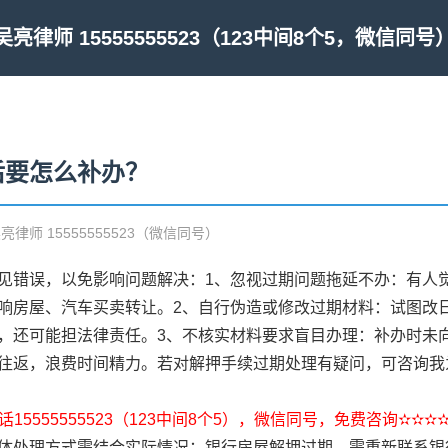
吴亮律师 15555555523（123中间8个5，微信同号
后要怎么补办？
吴亮律师 15555555523（微信同号）
见错误，以免影响问题解决：1、忽视过期问题拖延不办：有人
响房屋、汽车买卖转让。2、自行伪造或修改过期材料：试图改
，还可能担法律责任。3、不核实材料要求盲目办理：补办时未
往返，浪费时间精力。若对解押手续过期处理有疑问，可咨询我
15555555523（123中间8个5），微信同号，免费咨询✫✫✫
体处理方式需结合实际情况：银行房屋解押过期，需重新联系银