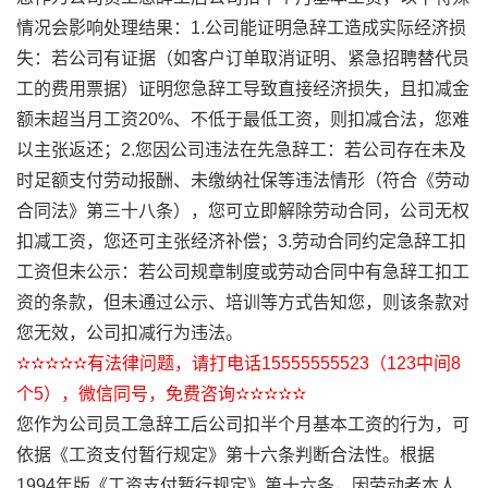
情况会影响处理结果：1.公司能证明急辞工造成实际经济损
失：若公司有证据（如客户订单取消证明、紧急招聘替代员
工的费用票据）证明您急辞工导致直接经济损失，且扣减金
额未超当月工资20%、不低于最低工资，则扣减合法，您难
以主张返还；2.您因公司违法在先急辞工：若公司存在未及
时足额支付劳动报酬、未缴纳社保等违法情形（符合《劳动
合同法》第三十八条），您可立即解除劳动合同，公司无权
扣减工资，您还可主张经济补偿；3.劳动合同约定急辞工扣
工资但未公示：若公司规章制度或劳动合同中有急辞工扣工
资的条款，但未通过公示、培训等方式告知您，则该条款对
您无效，公司扣减行为违法。
✫✫✫✫✫有法律问题，请打电话15555555523（123中间8
个5），微信同号，免费咨询✫✫✫✫✫
您作为公司员工急辞工后公司扣半个月基本工资的行为，可
依据《工资支付暂行规定》第十六条判断合法性。根据
1994年版《工资支付暂行规定》第十六条，因劳动者本人