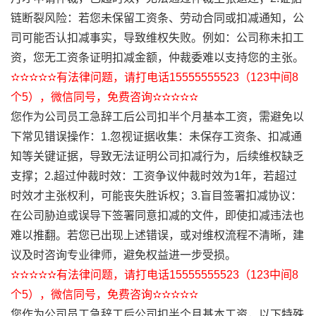
链断裂风险：若您未保留工资条、劳动合同或扣减通知，公
司可能否认扣减事实，导致维权失败。例如：公司称未扣工
资，您无工资条证明扣减金额，仲裁委难以支持您的主张。
✫✫✫✫✫有法律问题，请打电话15555555523（123中间8
个5），微信同号，免费咨询✫✫✫✫✫
您作为公司员工急辞工后公司扣半个月基本工资，需避免以
下常见错误操作：1.忽视证据收集：未保存工资条、扣减通
知等关键证据，导致无法证明公司扣减行为，后续维权缺乏
支撑；2.超过仲裁时效：工资争议仲裁时效为1年，若超过
时效才主张权利，可能丧失胜诉权；3.盲目签署扣减协议：
在公司胁迫或误导下签署同意扣减的文件，即使扣减违法也
难以推翻。若您已出现上述错误，或对维权流程不清晰，建
议及时咨询专业律师，避免权益进一步受损。
✫✫✫✫✫有法律问题，请打电话15555555523（123中间8
个5），微信同号，免费咨询✫✫✫✫✫
您作为公司员工急辞工后公司扣半个月基本工资，以下特殊