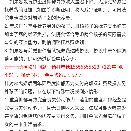
1. 如果您能提供重度抑郁导致收入显著下降、无法维持原定
抚养费的证据（如医院诊断证明、收入减少证明），可向法
院申请减少对前婚子女的抚养费；
2. 若您同时需要抚养另外的孩子，且该孩子的抚养支出确实
加重了您的经济负担，法院会综合考虑两个孩子的实际需要
与您的经济能力，酌情调整抚养费数额；
3. 如果您与前婚配偶曾就抚养费达成协议，协议中未排除调
整可能的，仍可通过诉讼申请变更。
✫✫✫✫✫有法律问题，请打电话15555555523（123中间8
个5），微信同号，免费咨询✫✫✫✫✫
针对您离婚后两年因重度抑郁无力支付高额抚养费及抚养另
外孩子的问题，存在以下特殊情况或例外情形：
1. 重度抑郁导致完全丧失劳动能力：若您的重度抑郁经鉴定
完全丧失劳动能力，且无其他收入来源，法院可能大幅减少
甚至暂时免除您的抚养费支付义务，同时会优先保障前婚子
女的基本生活需求；