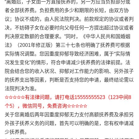
“离婚后，子女由一方直接抚养的，另一方应当负担部分或
者全部抚养费。负担费用的多少和期限的长短，由双方协
议；协议不成的，由人民法院判决。前款规定的协议或者判
决，不妨碍子女在必要时向父母任何一方提出超过协议或者
判决原定数额的合理要求。”同时，《中华人民共和国婚姻
法》（2001年修正版）第三十七条也明确了抚养费可根据
实际情况调整。您因重度抑郁导致经济困难，属于“实际情
况发生变化”的情形，符合申请减少抚养费的法律前提。法
院会结合您的收入状况、抑郁对工作能力的影响、另外孩子
的抚养支出等因素，判断是否支持您的申请，最终结论需以
法院判决为准。
✫✫✫✫✫有法律问题，请打电话15555555523（123中间8
个5），微信同号，免费咨询✫✫✫✫✫
关于您离婚后两年因重度抑郁无力支付高额抚养费及承担另
外孩子抚养义务的问题，首先可以明确的是，您有权申请减
少抚养费。