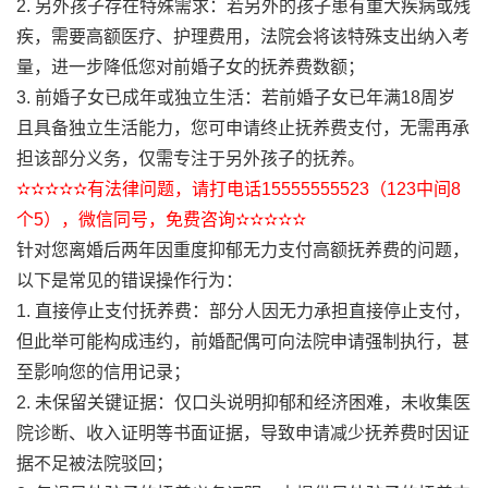
2. 另外孩子存在特殊需求：若另外的孩子患有重大疾病或残
疾，需要高额医疗、护理费用，法院会将该特殊支出纳入考
量，进一步降低您对前婚子女的抚养费数额；
3. 前婚子女已成年或独立生活：若前婚子女已年满18周岁
且具备独立生活能力，您可申请终止抚养费支付，无需再承
担该部分义务，仅需专注于另外孩子的抚养。
✫✫✫✫✫有法律问题，请打电话15555555523（123中间8
个5），微信同号，免费咨询✫✫✫✫✫
针对您离婚后两年因重度抑郁无力支付高额抚养费的问题，
以下是常见的错误操作行为：
1. 直接停止支付抚养费：部分人因无力承担直接停止支付，
但此举可能构成违约，前婚配偶可向法院申请强制执行，甚
至影响您的信用记录；
2. 未保留关键证据：仅口头说明抑郁和经济困难，未收集医
院诊断、收入证明等书面证据，导致申请减少抚养费时因证
据不足被法院驳回；