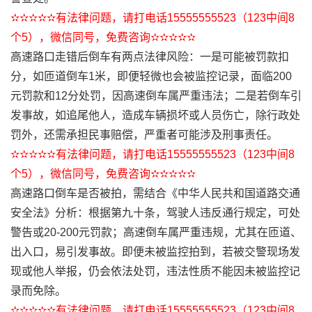
✫✫✫✫✫有法律问题，请打电话15555555523（123中间8
个5），微信同号，免费咨询✫✫✫✫✫
高速路口走错后倒车有两点法律风险：一是可能被罚款扣
分，如匝道倒车1米，即便轻微也会被监控记录，面临200
元罚款和12分处罚，因高速倒车属严重违法；二是若倒车引
发事故，如追尾他人，造成车辆损坏或人员伤亡，除行政处
罚外，还需承担民事赔偿，严重者可能涉及刑事责任。
✫✫✫✫✫有法律问题，请打电话15555555523（123中间8
个5），微信同号，免费咨询✫✫✫✫✫
高速路口倒车是否被拍，需结合《中华人民共和国道路交通
安全法》分析：根据第九十条，驾驶人违反通行规定，可处
警告或20-200元罚款；高速倒车属严重违规，尤其在匝道、
出入口，易引发事故。即便未被监控拍到，若被交警现场发
现或他人举报，仍会依法处罚，违法性质不能因未被监控记
录而免除。
✫✫✫✫✫有法律问题，请打电话15555555523（123中间8